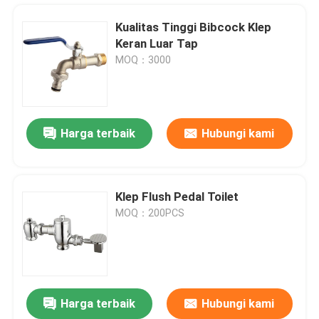
Kualitas Tinggi Bibcock Klep
Keran Luar Tap
MOQ：3000
Harga terbaik
Hubungi kami
Klep Flush Pedal Toilet
MOQ：200PCS
Rumah
Produk
Harga terbaik
Hubungi kami
3 4 " 1 2 inci Kuningan Klep Kupu-kupu
Video