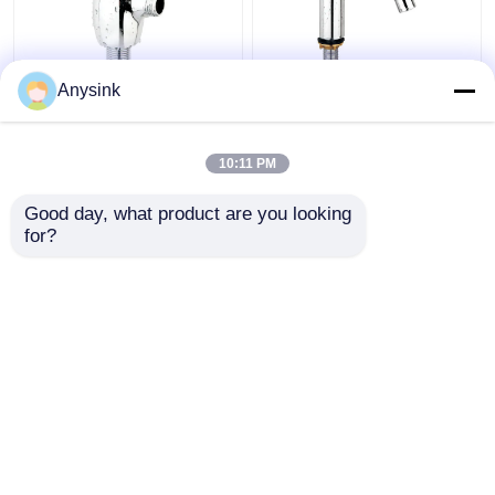
1 Inch Toilet Urinal
Penutup diri Basin
Anysink
Flush Valve
Mixer Taps Penutup
Penggantian Keran
diri Push Tap
Self-Tutup
10:11 PM
Harga terbaik
Harga terbaik
Good day, what product are you looking 
for?
Hubungi kami
Hubungi kami
Lihat Lebih
Rumah
Tentang kita
Hubungi kami
Desktop Site
Sitemap
Kebijakan Privasi