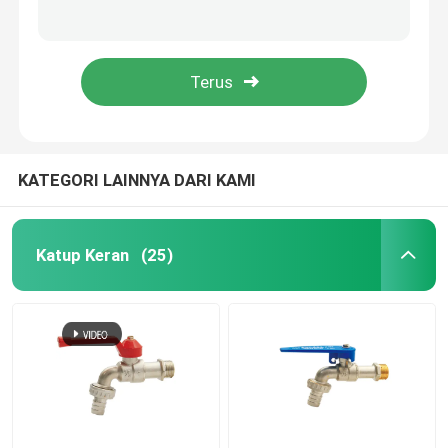
Tangkapan pipa limbah kamar mandi
Penggantian pipa pembuangan kamar mandi
KATUP BOLA
35mm 37mm 38mm Universal Basin Pop Up Drain Plug
6 Inch 4 Inch 2 Inch Basin Limbah Kopling Untuk Urinal Sink Dapur
Gerbang katup
Katup Urinal Flush
KATEGORI LAINNYA DARI KAMI
katup pelampung
Katup Keran
(25)
perlengkapan kuningan
Katup Sudut
Periksa Katup