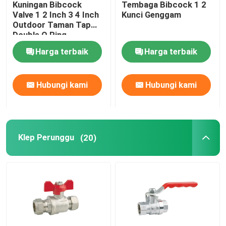
Kuningan Bibcock
Tembaga Bibcock 1 2
Valve 1 2 Inch 3 4 Inch
Kunci Genggam
Klep Manifold
Outdoor Taman Tap
Double O Ring
Harga terbaik
Harga terbaik
Katup Gas
Hubungi kami
Hubungi kami
Air Limbah Lantai
Selang fleksibel
Klep Perunggu
(20)
Pengosongan Cekungan
Fittings pipa PEX