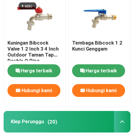
Tentang kita
Wisata pabrik
Kuningan Bibcock
Tembaga Bibcock 1 2
Valve 1 2 Inch 3 4 Inch
Kunci Genggam
Outdoor Taman Tap
Kontrol kualitas
Double O Ring
Harga terbaik
Harga terbaik
Hubungi kami
Hubungi kami
Hubungi kami
Quote request suatu
Katup Keran
Klep Perunggu
(20)
Klep Perunggu