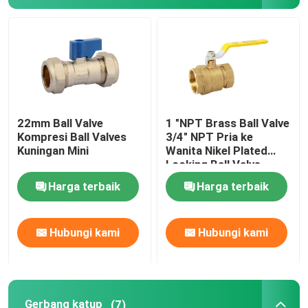
Klep Manifold
Katup Gas
Air Limbah Lantai
22mm Ball Valve
1 "NPT Brass Ball Valve
Kompresi Ball Valves
3/4" NPT Pria ke
Kuningan Mini
Wanita Nikel Plated
Selang fleksibel
Locking Ball Valve
Harga terbaik
Harga terbaik
Pengosongan Cekungan
Hubungi kami
Hubungi kami
Fittings pipa PEX
Gerbang katup
(7)