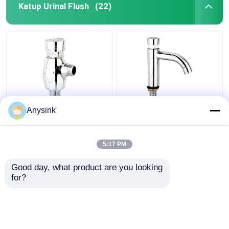
Katup Urinal Flush
(22)
1 Inch Toilet Urinal
Penutup diri Basin
Anysink
Flush Valve
Mixer Taps Penutup
Penggantian Keran
diri Push Tap
Self-Tutup
5:17 PM
Harga terbaik
Harga terbaik
Good day, what product are you looking 
for?
Hubungi kami
Hubungi kami