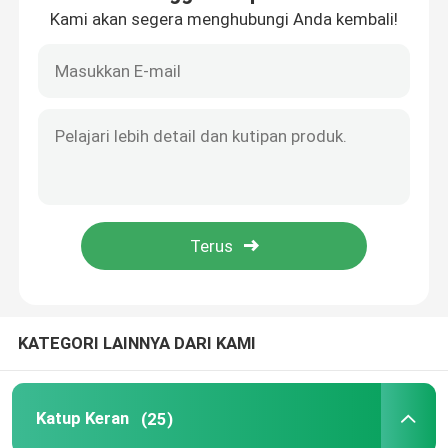
Kami akan segera menghubungi Anda kembali!
Tentang kita
Wisata pabrik
Kontrol kualitas
Hubungi kami
Quote request suatu
KATEGORI LAINNYA DARI KAMI
Katup Keran
Katup Keran
(25)
Klep Perunggu