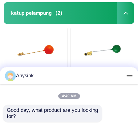
katup pelampung
(2)
1/2 " 1 4 Inci Miniatur
3 4 " 1 1 2 " Kuningan
Anysink
Air Float Valve Untuk
Plastik Tangki Air Float
Tangki
Valve Untuk Flush Tank
4:49 AM
Harga terbaik
Harga terbaik
Good day, what product are you looking 
for?
Hubungi kami
Hubungi kami