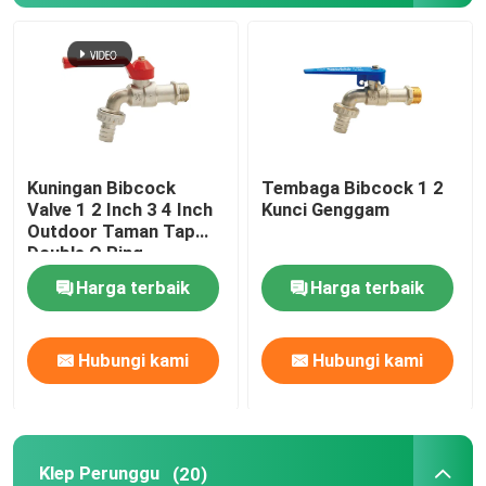
KATUP BOLA
Gerbang katup
Kuningan Bibcock
Tembaga Bibcock 1 2
Katup Urinal Flush
Valve 1 2 Inch 3 4 Inch
Kunci Genggam
Outdoor Taman Tap
Double O Ring
katup pelampung
Harga terbaik
Harga terbaik
perlengkapan kuningan
Hubungi kami
Hubungi kami
Katup Sudut
Periksa Katup
Klep Perunggu
(20)