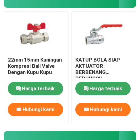
Klep Manifold
Katup Gas
Air Limbah Lantai
22mm 15mm Kuningan
KATUP BOLA SIAP
Kompresi Ball Valve
AKTUATOR
Dengan Kupu Kupu
BERBENANG
Selang fleksibel
PERUNGGU
Harga terbaik
Harga terbaik
Pengosongan Cekungan
Hubungi kami
Hubungi kami
Fittings pipa PEX