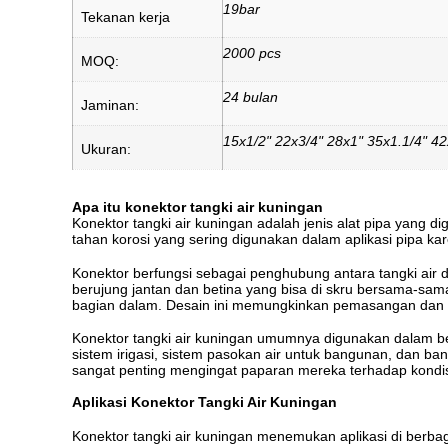
19bar
Tekanan kerja
2000 pcs
MOQ:
24 bulan
Jaminan:
15x1/2" 22x3/4" 28x1" 35x1.1/4" 42
Ukuran:
Apa itu konektor tangki air kuningan
Konektor tangki air kuningan adalah jenis alat pipa yang
tahan korosi yang sering digunakan dalam aplikasi pipa k
Konektor berfungsi sebagai penghubung antara tangki air d
berujung jantan dan betina yang bisa di skru bersama-sama
bagian dalam. Desain ini memungkinkan pemasangan dan
Konektor tangki air kuningan umumnya digunakan dalam ber
sistem irigasi, sistem pasokan air untuk bangunan, dan b
sangat penting mengingat paparan mereka terhadap kondisi
Aplikasi Konektor Tangki Air Kuningan
Konektor tangki air kuningan menemukan aplikasi di berbag