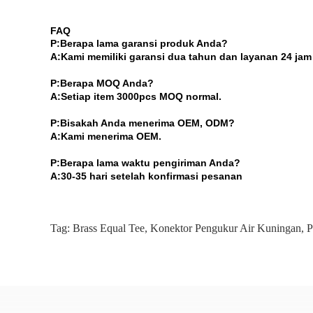
FAQ
P:
Berapa lama garansi produk Anda?
A:
Kami memiliki garansi dua tahun dan layanan 24 ja
P:
Berapa MOQ Anda?
A:
Setiap item 3000pcs MOQ normal.
P:
Bisakah Anda menerima OEM, ODM?
A:
Kami menerima OEM.
P:
Berapa lama waktu pengiriman Anda?
A:
30-35 hari setelah konfirmasi pesanan
Tag:
Brass Equal Tee
,
Konektor Pengukur Air Kuningan
,
P