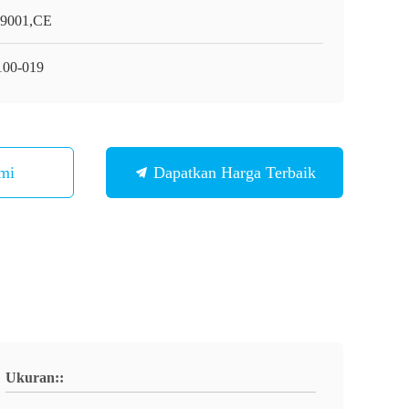
9001,CE
00-019
mi
Dapatkan Harga Terbaik
Ukuran::