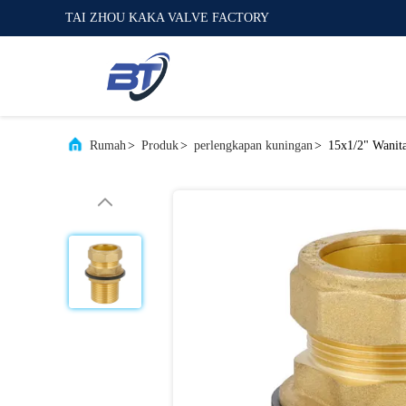
TAI ZHOU KAKA VALVE FACTORY
Rumah
>
Produk
>
perlengkapan kuningan
>
15x1/2" Wanit