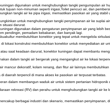
r kuningan digunakan untuk menghubungkan tangki pengumpulan air huj
k tujuan non-minuman seperti irigasi,Toilet pencuci air, dan pembers
ngkan tangki air ke pipa irigasi, memastikan pasokan air yang stabil
ngkinkan untuk menghubungkan tangki penyimpanan air ke suplai air
 situasi darurat.
kuningan digunakan dalam pengaturan penyimpanan air yang lebih besar
stem pendingin, pemadam kebakaran, dan banyak lagi.
kuakultur membutuhkan konektor yang tepat untuk mengelola sirkulasi air
 di lokasi konstruksi membutuhkan konektor untuk menyediakan air u
 atau saat keadaan darurat, konektor kuningan dapat membantu meng
.
akan dalam tangki air bergerak yang mengangkut air ke lokasi terpenci
air mancur dekoratif, kolam renang, dan fitur air lainnya membutuhkan
di daerah terpencil di mana akses ke pasokan air terpusat terbatas.
peran dalam membangun waduk air untuk sistem pertanian hidroponik da
raan rekreasi (RV) dan perahu untuk menghubungkan tangki air ke keran
 mencakup berbagai industri dan skenario, memastikan penyimpanan, di