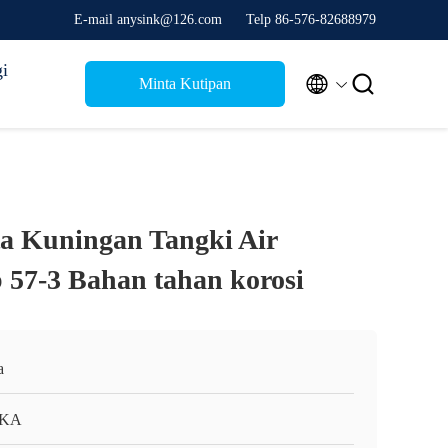
E-mail anysink@126.com
Telp 86-576-82688979
i


Minta Kutipan
a Kuningan Tangki Air
57-3 Bahan tahan korosi
a
KA