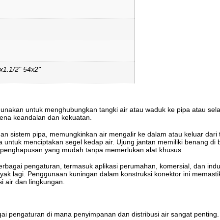
x1.1/2" 54x2"
 digunakan untuk menghubungkan tangki air atau waduk ke pipa atau s
arena keandalan dan kekuatan.
an sistem pipa, memungkinkan air mengalir ke dalam atau keluar dari t
 untuk menciptakan segel kedap air. Ujung jantan memiliki benang di 
 penghapusan yang mudah tanpa memerlukan alat khusus.
bagai pengaturan, termasuk aplikasi perumahan, komersial, dan indus
anyak lagi. Penggunaan kuningan dalam konstruksi konektor ini memast
 air dan lingkungan.
ai pengaturan di mana penyimpanan dan distribusi air sangat penting.