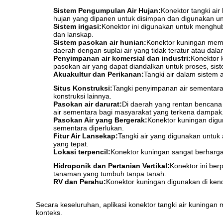
Sistem Pengumpulan Air Hujan:
Konektor tangki ai
hujan yang dipanen untuk disimpan dan digunakan untu
Sistem irigasi:
Konektor ini digunakan untuk menghubu
dan lanskap.
Sistem pasokan air hunian:
Konektor kuningan memu
daerah dengan suplai air yang tidak teratur atau dalam
Penyimpanan air komersial dan industri:
Konektor 
pasokan air yang dapat diandalkan untuk proses, si
Akuakultur dan Perikanan:
Tangki air dalam sistem a
Situs Konstruksi:
Tangki penyimpanan air sementara
konstruksi lainnya.
Pasokan air darurat:
Di daerah yang rentan bencana
air sementara bagi masyarakat yang terkena dampak
Pasokan Air yang Bergerak:
Konektor kuningan digun
sementara diperlukan.
Fitur Air Lansekap:
Tangki air yang digunakan untuk 
yang tepat.
Lokasi terpencil:
Konektor kuningan sangat berharga 
Hidroponik dan Pertanian Vertikal:
Konektor ini ber
tanaman yang tumbuh tanpa tanah.
RV dan Perahu:
Konektor kuningan digunakan di kenda
Secara keseluruhan, aplikasi konektor tangki air kuningan
konteks.