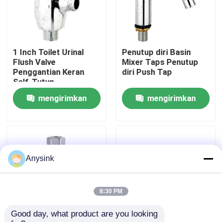
Tentang kita
1 Inch Toilet Urinal
Penutup diri Basin
Wisata pabrik
Flush Valve
Mixer Taps Penutup
Penggantian Keran
diri Push Tap
Self-Tutup
Kontrol kualitas
mengirimkan
mengirimkan
permintaan
permintaan
Hubungi kami
Quote request suatu
Anysink
Katup Keran
8:30 PM
Good day, what product are you looking 
Klep Perunggu