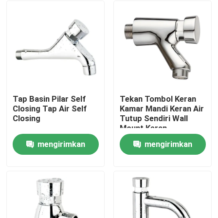
Tap Basin Pilar Self
Tekan Tombol Keran
Closing Tap Air Self
Kamar Mandi Keran Air
Closing
Tutup Sendiri Wall
Mount Keran
mengirimkan
mengirimkan
Rumah
permintaan
permintaan
Produk
Video