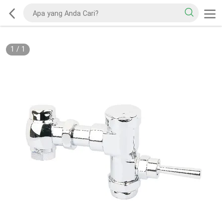
1
/
1