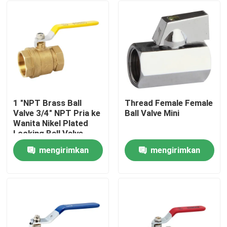
1 "NPT Brass Ball
Thread Female Female
Valve 3/4" NPT Pria ke
Ball Valve Mini
Wanita Nikel Plated
Locking Ball Valve
mengirimkan
mengirimkan
Rumah
permintaan
permintaan
Produk
Video