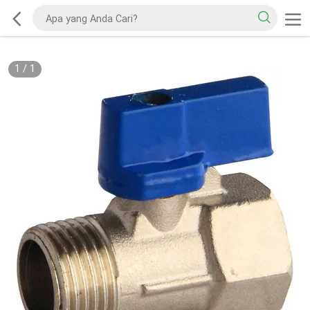
1
/
1