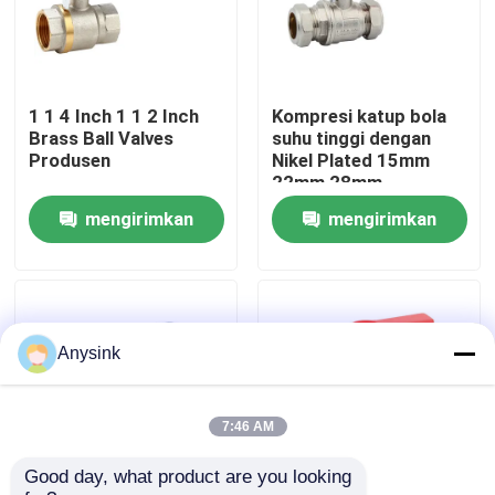
Tentang kita
1 1 4 Inch 1 1 2 Inch
Kompresi katup bola
Wisata pabrik
Brass Ball Valves
suhu tinggi dengan
Produsen
Nikel Plated 15mm
22mm 28mm
Kontrol kualitas
mengirimkan
mengirimkan
permintaan
permintaan
Hubungi kami
Quote request suatu
Anysink
Katup Keran
7:46 AM
Good day, what product are you looking 
Klep Perunggu